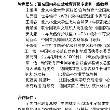
智库团队：百名国内外自然教育顶级专家和一线教师
宋维明 北京林业大学 原校长/自然教育产业国家
陆元昌 世界银行（WB）森林经营注册专家/联合
王清春 北京林业大学生态与自然保护学院副教
冉景丞 联合国教科文组织人与生物圈中国国家委
安明态 世界自然保护联盟（IUCN）物种生存委
马新玲 中国首批德国认定森林体验引导师
王铁钢 三年打造国家4A级旅游景区和全国生态
王 蕾 中国社会公益自然保护地联盟执委会委
侯元凯 《世界彩叶树木1000种》《奇妙的植物
陈 迈 自然教育产业国家创新联盟课程研发总监
海因里希·斯皮克 德国弗莱堡大学森林生长研究
伊夫·尔哈特 巴黎高科农业学院教授
梅蕊美·傅里叶 法国农业科学研究院南锡中心主
布克哈德·斯戴克 德国莱茵兰-普法尔茨州林业
合作伙伴：
全国自然教育总校：中国林学会2019年发起成立
然教育的研究与实践探索。校长：赵树丛（国家林业