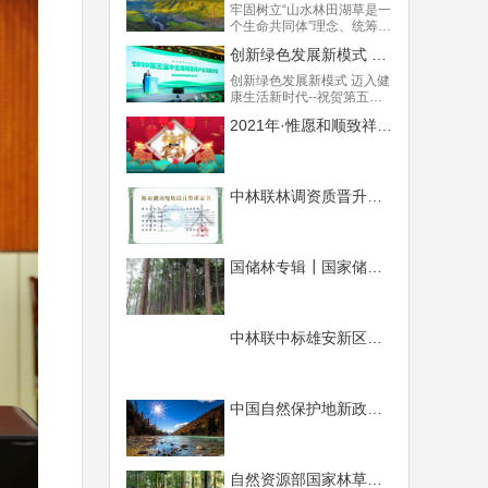
资源资产化、促进贵州林业
牢固树立“山水林田湖草是一
生态经济高质量发展等议题
个生命共同体”理念、统筹山
进行了探讨交流，双方一致
水林田湖草系统治理，是深
同意就以上内容继续加强沟
创新绿色发展新模式 迈入健康生活新时代 --祝贺第五届中国森林康养产业发展大会召开
入贯彻落实习近平生态文明
通，深化合作。
思想和党的十九大精神的根
创新绿色发展新模式 迈入健
本要求，是建设美丽中国、
康生活新时代--祝贺第五届
实现人与自然和谐共生的重
中国森林康养产业发展大会
要途径。统筹山水林田湖草
2021年·惟愿和顺致祥，幸福美满！
召开
系统治理是一项复杂的系统
工程，不仅需要基本理念的
创新，还需要管理模式和技
术体系的创新，必须遵循生
中林联林调资质晋升甲级成功
态学原理和系统论方法，构
建全新的生态治理体系。
国储林专辑┃国家储备林，储备我们的未来
中林联中标雄安新区林业项目
中国自然保护地新政速览
自然资源部国家林草局 加强建设项目用地和林地审查审核 中林联林业规划设计研究院