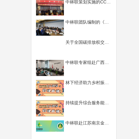
中林联策划实施的CCER林业碳汇开发与交易项目正式落地签约
中林联团队编制的《山西省陵川县国家森林城市建设总体规划（2020-2030年）》通过评审
关于全国碳排放权交易开市的公告
中林联专家组赴广西开展国储林项目调研
林下经济助力乡村振兴、绿色产业发展前景辉煌
持续提升综合服务能力、做好国储林项目规划编制
中林联赴江苏南京金埔园林股份有限公司开展调研