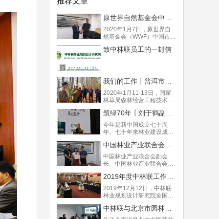
推荐文章
原世界自然基金会中国市场转型项目主任金钟浩与中林联智库座谈
2020年1月7日，原世界自
然基金会（WWF）中国市场
转型项目主任金钟浩莅临中
致中林联员工的一封信
林联，与中林联林业规划设
计研究院院长高申奇及中林
联智库秘书处成员座谈。
我们的工作┃普洱市森林质量精准提升工程试点区域技术培训班举办
2020年1月11-13日，国家
林草局森林经营工程技术研
究中心常务副主任、中国林
筑绿70年┃刘于鹤副部长谈新中国林业70年
科院资源信息所研究员、中
林联林业智库专家陆元昌
今年是新中国成立七十周
（中国林业系统工程专业委
年。七十年来林业建设成绩
员会主任委员，全国营造林
巨大、教训深刻，当务之急
标准化技术委员会副主任委
中国林业产业联合会张蕾副会长莅临中林联指导工作
是： 1、认真总结经验教
员）专家组一行到普洱市，
训； 2、纠正一些违背林业
中国林业产业联合会副会
专题开展普洱市森林质量精
自然规律的错误认识和做
长、中国林业产业联合会森
准提升试点区域技术培训工
法； 3、持之以恒地加强森
林康养分会会长、原国家林
作。
林经营、不断提高森林质
2019年度中林联工作总结大会胜利召开
业局农村林业改革发展司司
量； 4、满足国家、社会各
长张蕾女士，于2019年7月
2019年12月12日，中林联
方面对林业不断增长的生
9日莅临中林联总部，与公
林业规划设计研究院全国分
态、物质、文化需求。
司广大员工进行座谈。
院工作总结大会在北京胜利
中林联与北京市园林绿化局举行推进北京市国有林场森林经营方案编制工作研讨会
举行。本次大会主要是对
2019年全年工作的总结，并