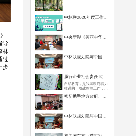
中林联2020年度工作报告及展望
划》
中央新影《美丽中华行》到访中林联
指导
森林
中林联规划院与中国国际经济咨询公司员工共同开展森林碳汇业务培训
通过
一步
履行企业社会责任 助力森林体验教育 中林联组织修订中德财政合作项目《森林教育指南》
自然教育，是我国政府着力
推进的一项战略性工作，在
森林生态环境下展开的森林
密切携手地方政府、共謀碳汇资源开发—— 中林联为赤水市建设碳中和铺路搭桥
体验教育，则更具时代挑战
性和无可比拟的优越性。中
林联林业规划设计研究院通
过竞争性招标，承接了“中德
财政合作贵州省森林可持续
中林联规划院与中国国际经济咨询公司员工共同开展森林碳汇业务培训
经营项目”《森林教育指南》
的修订工作。近日，在贵州
省林业局的安排下，中林联
组织开展了该项目的专家研
相关国有林业碳汇经济行为应当进行评估