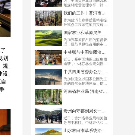
为了全面提升北京市国营林
对2020年新工作的部署与展
场森林经营管理水平，针对
望。
不同的森林经营类型、通过
我们的工作┃普洱市森林多功能经营作业法技术体系到 “两层次三阶段”项目技术实施计划的创新设计
采取相应的经营措施和方
法，以达到森林高质量精准
作为普洱市森林质量精准提
提升的目的，4月20日，中
升试点工程示范项目实施方
林联林业规划设计研究院到
案的主要起草和实施指导单
北京市园林绿化局，就双方
国家林业和草原局关于印发《草原征占用审核审批管理规范》的通知
位，中林联组建了以中林联
开展这一领域的全面合作和
智库专家、国家林草局森林
为加强草原征占用的监督管
拟具体开展的合作项目进行
经营工程技术研究中心常务
理，规范草原征占用的审核
了专题研讨和汇报交流。
副主任陆元昌研究员为首的
审批，保护草原资源和生态
做了
专家技术团队，从该项目立
中林联与中图集团洽谈合作事宜
环境，根据《中华人民共和
项、申报到方案设计、人员
规划
国草原法》规定，国家林草
​近日，受中国地图出版集团
培训等各个环节都进行了深
局研究制定了《草原征占用
邀请，中林联林业规划设计
、规
度参与和指导。
审核审批管理规范》。
研究院董事长霍振彬、院长
​中共四川省委办公厅 四川省人民政府办公厅印发《四川省建立以国家公园为主体的自然保护地体系实施方案》
建设
高申奇等一行到中国地图出
版集团参观并洽谈合作业
为加快建立以国家公园为主
应自
务。中图地理信息有限公司
体的自然保护地体系，提供
副总经理曹江雄作为代表介
高质量生态产品，推进美丽
争
绍了中图的主要业务范围及
河南省林业局 河南省民政厅河南省卫生健康委员会关于加快推进森林康养产业发展的意见
四川建设，​中共四川省委办
在自然保护地方面开展项目
公厅 四川省人民政府办公厅
的情况。
印发《四川省建立以国家公
园为主体的自然保护地体系
实施方案》。
贵州向守都副局长一行到西山国家森林公园考察
近日，贵州省林业局相关领
导与中林联、中林评估和中
林联智库代表举行了座谈，
山水林田湖草系统治理基本方略
双方就森林质量精准提升，