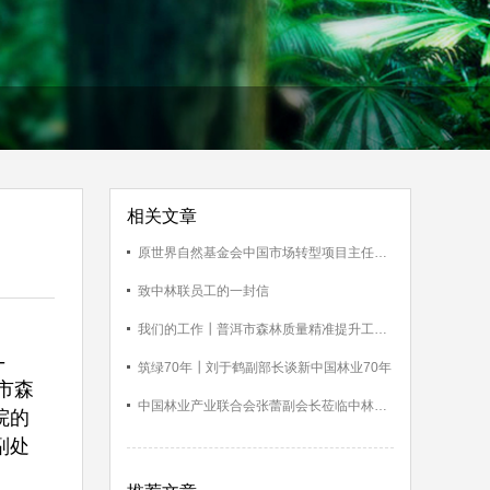
相关文章
原世界自然基金会中国市场转型项目主任金钟浩与中林联智库座谈
致中林联员工的一封信
我们的工作┃普洱市森林质量精准提升工程试点区域技术培训班举办
-
筑绿70年┃刘于鹤副部长谈新中国林业70年
市森
中国林业产业联合会张蕾副会长莅临中林联指导工作
院的
副处