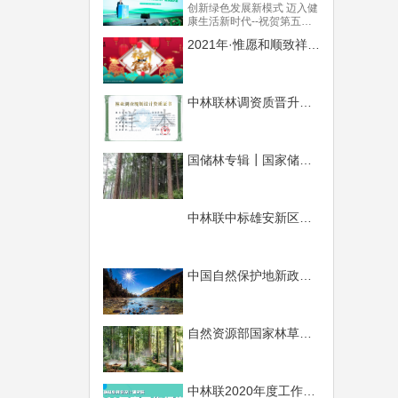
思想和党的十九大精神的根
创新绿色发展新模式 迈入健
本要求，是建设美丽中国、
康生活新时代--祝贺第五届
实现人与自然和谐共生的重
中国森林康养产业发展大会
要途径。统筹山水林田湖草
2021年·惟愿和顺致祥，幸福美满！
召开
系统治理是一项复杂的系统
工程，不仅需要基本理念的
创新，还需要管理模式和技
术体系的创新，必须遵循生
中林联林调资质晋升甲级成功
态学原理和系统论方法，构
建全新的生态治理体系。
国储林专辑┃国家储备林，储备我们的未来
中林联中标雄安新区林业项目
中国自然保护地新政速览
自然资源部国家林草局 加强建设项目用地和林地审查审核 中林联林业规划设计研究院
中林联2020年度工作报告及展望