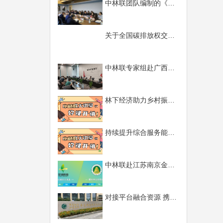
中林联团队编制的《山西省陵川县国家森林城市建设总体规划（2020-2030年）》通过评审
关于全国碳排放权交易开市的公告
中林联专家组赴广西开展国储林项目调研
林下经济助力乡村振兴、绿色产业发展前景辉煌
持续提升综合服务能力、做好国储林项目规划编制
中林联赴江苏南京金埔园林股份有限公司开展调研
对接平台融合资源 携手共绘绿色画卷—中林联规划院与国家林草局华东院举办座谈会侧记