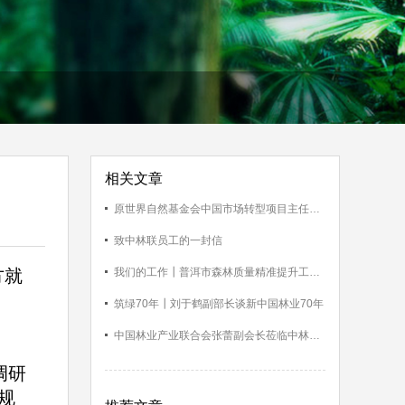
相关文章
原世界自然基金会中国市场转型项目主任金钟浩与中林联智库座谈
致中林联员工的一封信
方就
我们的工作┃普洱市森林质量精准提升工程试点区域技术培训班举办
筑绿70年┃刘于鹤副部长谈新中国林业70年
中国林业产业联合会张蕾副会长莅临中林联指导工作
调研
规