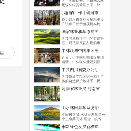
提
为了全面提升北京市国营林
对2020年新工作的部署与展
场森林经营管理水平，针对
望。
不同的森林经营类型、通过
我们的工作┃普洱市森林多功能经营作业法技术体系到 “两层次三阶段”项目技术实施计划的创新设计
采取相应的经营措施和方
法，以达到森林高质量精准
作为普洱市森林质量精准提
提升的目的，4月20日，中
升试点工程示范项目实施方
林联林业规划设计研究院到
案的主要起草和实施指导单
北京市园林绿化局，就双方
国家林业和草原局关于印发《草原征占用审核审批管理规范》的通知
位，中林联组建了以中林联
开展这一领域的全面合作和
智库专家、国家林草局森林
为加强草原征占用的监督管
拟具体开展的合作项目进行
经营工程技术研究中心常务
理，规范草原征占用的审核
了专题研讨和汇报交流。
副主任陆元昌研究员为首的
审批，保护草原资源和生态
专家技术团队，从该项目立
中林联与中图集团洽谈合作事宜
环境，根据《中华人民共和
篇
项、申报到方案设计、人员
国草原法》规定，国家林草
​近日，受中国地图出版集团
培训等各个环节都进行了深
局研究制定了《草原征占用
邀请，中林联林业规划设计
度参与和指导。
审核审批管理规范》。
研究院董事长霍振彬、院长
​中共四川省委办公厅 四川省人民政府办公厅印发《四川省建立以国家公园为主体的自然保护地体系实施方案》
高申奇等一行到中国地图出
版集团参观并洽谈合作业
为加快建立以国家公园为主
务。中图地理信息有限公司
体的自然保护地体系，提供
副总经理曹江雄作为代表介
高质量生态产品，推进美丽
绍了中图的主要业务范围及
河南省林业局 河南省民政厅河南省卫生健康委员会关于加快推进森林康养产业发展的意见
四川建设，​中共四川省委办
在自然保护地方面开展项目
公厅 四川省人民政府办公厅
的情况。
印发《四川省建立以国家公
园为主体的自然保护地体系
实施方案》。
山水林田湖草系统治理基本方略
牢固树立“山水林田湖草是一
个生命共同体”理念、统筹山
水林田湖草系统治理，是深
创新绿色发展新模式 迈入健康生活新时代 --祝贺第五届中国森林康养产业发展大会召开
入贯彻落实习近平生态文明