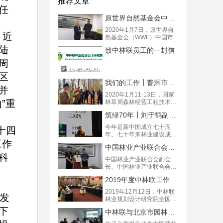
推荐文章
任
原世界自然基金会中国市场转型项目主任金钟浩与中林联智库座谈
2020年1月7日，原世界自
、近
然基金会（WWF）中国市场
转型项目主任金钟浩莅临中
陆
致中林联员工的一封信
林联，与中林联林业规划设
计研究院院长高申奇及中林
周
联智库秘书处成员座谈。
区
我们的工作┃普洱市森林质量精准提升工程试点区域技术培训班举办
并
2020年1月11-13日，国家
”重
林草局森林经营工程技术研
究中心常务副主任、中国林
筑绿70年┃刘于鹤副部长谈新中国林业70年
科院资源信息所研究员、中
林联林业智库专家陆元昌
今年是新中国成立七十周
十四
（中国林业系统工程专业委
年。七十年来林业建设成绩
员会主任委员，全国营造林
工作
巨大、教训深刻，当务之急
标准化技术委员会副主任委
中国林业产业联合会张蕾副会长莅临中林联指导工作
是： 1、认真总结经验教
员）专家组一行到普洱市，
科
训； 2、纠正一些违背林业
中国林业产业联合会副会
专题开展普洱市森林质量精
自然规律的错误认识和做
长、中国林业产业联合会森
准提升试点区域技术培训工
法； 3、持之以恒地加强森
林康养分会会长、原国家林
作。
林经营、不断提高森林质
2019年度中林联工作总结大会胜利召开
业局农村林业改革发展司司
量； 4、满足国家、社会各
长张蕾女士，于2019年7月
2019年12月12日，中林联
方面对林业不断增长的生
发
9日莅临中林联总部，与公
林业规划设计研究院全国分
态、物质、文化需求。
司广大员工进行座谈。
院工作总结大会在北京胜利
下
中林联与北京市园林绿化局举行推进北京市国有林场森林经营方案编制工作研讨会
举行。本次大会主要是对
2019年全年工作的总结，并