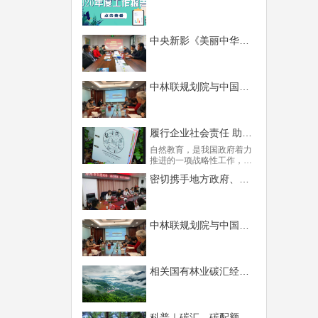
中央新影《美丽中华行》到访中林联
中林联规划院与中国国际经济咨询公司员工共同开展森林碳汇业务培训
履行企业社会责任 助力森林体验教育 中林联组织修订中德财政合作项目《森林教育指南》
自然教育，是我国政府着力
推进的一项战略性工作，在
森林生态环境下展开的森林
密切携手地方政府、共謀碳汇资源开发—— 中林联为赤水市建设碳中和铺路搭桥
体验教育，则更具时代挑战
性和无可比拟的优越性。中
林联林业规划设计研究院通
过竞争性招标，承接了“中德
财政合作贵州省森林可持续
中林联规划院与中国国际经济咨询公司员工共同开展森林碳汇业务培训
经营项目”《森林教育指南》
的修订工作。近日，在贵州
省林业局的安排下，中林联
组织开展了该项目的专家研
相关国有林业碳汇经济行为应当进行评估
讨调研工作。
科普｜碳汇、碳配额、碳交易，CCUS、CCER、碳知识大全