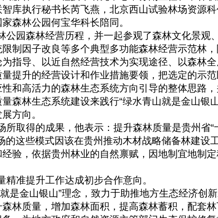
联智库执行秘书长芮飞燕，北京西山试验林场资源科
国家森林公园何宝华科长陪同。
林公园森林经营历程，并一起参观了森林文化景观
统限制因子改良等多个典型多功能森林经营示范林，
论为指导、以近自然经营技术为实现途径、以森林全
质量提升的经营设计和作业措施要领，把选定的示范
应性和高活力的森林生态系统方向引导的整体思路，
量森林生态系统建设来践行“绿水青山就是金山银山
发展方向。
场所取得的成果，他表示：提升森林质量是贵州省“
场的这些模式因该在贵州推动木材战略储备林建设
和经验，依据贵州林业的自然禀赋，因地制宜地制定
量精准提升工作达成初步合作意向。
山就是金山银山”理念，致力于助推地方生态经济创新
升森林质量，增加森林面积，提高森林蓄积，配套林